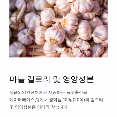
트
적
스
스
사
메
당
체
맛
의
뉴
히
험
집
건
추
관
기
찾
강
잘 먹기
천
리
아
관
하
삼
잘 쉬기
리
는
만
법
직
잘 움직이기
리
장
커리어 웰니스
인
마늘 칼로리 및 영양성분
식품의약안전처에서 제공하는 농수축산물
데이터베이스[1]에서 생마늘 100g(20쪽)의 칼로리
및 영양성분은 아래와 같습니다.