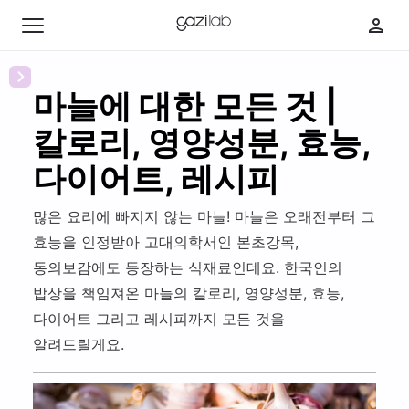
마늘에 대한 모든 것 |
칼로리, 영양성분, 효능,
최신 콘텐츠
다이어트, 레시피
인기 콘텐츠
많은 요리에 빠지지 않는 마늘! 마늘은 오래전부터 그
효능을 인정받아 고대의학서인 본초강목,
취
동의보감에도 등장하는 식재료인데요. 한국인의
미
밥상을 책임져온 마늘의 칼로리, 영양성분, 효능,
카
부
다이어트 그리고 레시피까지 모든 것을
페
자
딸
알려드릴게요.
다
의
바
이
웰
웰
보
어
니
니
의