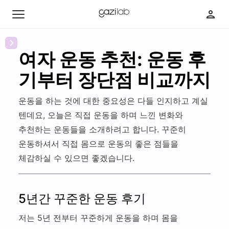
여자 운동 추천: 운동 후
기부터 장단점 비교까지
최신 콘텐츠
운동을 하는 것에 대한 중요성은 다들 인지하고 계실
인기 콘텐츠
텐데요, 오늘은 직접 운동을 하며 느낀 변화와
추천하는 운동들을 소개하려고 합니다. 꾸준히
운동하셔서 직접 몸으로 운동의 좋은 점들을
취
체감하실 수 있으면 좋겠습니다.
미
카
부
페
자
딸
다
5년간 꾸준한 운동 후기
의
바
이
웰
웰
보
저는 5년 전부터 꾸준하게 운동을 하며 몸을
어
니
니
의