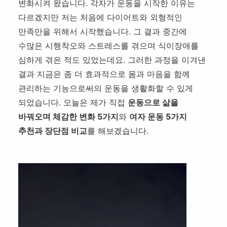
트
변화시켜 왔습니다. 각자가 운동을 시작한 이유는
적
스
스
사
메
당
다르겠지만 저는 처음에 다이어트와 외형적인
체
맛
의
뉴
히
험
집
만족만을 위해서 시작했습니다. 그 결과 중간에
건
추
관
기
찾
수많은 시행착오와 스트레스를 겪으며 식이장애를
강
잘 먹기
천
리
아
관
심하게 겪은 적도 있었는데요. 그러한 과정을 이겨낸
하
삼
잘 쉬기
리
결과 지금은 좀 더 효과적으로 몸과 마음을 함께
는
만
법
관리하는 기능으로써의 운동을 생활화할 수 있게
직
잘 움직이기
리
장
되었습니다. 오늘은 제가 직접
운동으로 삶을
커리어 웰니스
인
바꿔오며 체감한 변화 5가지
와
여자 운동 5가지
추천과 장단점 비교
를 해보겠습니다.