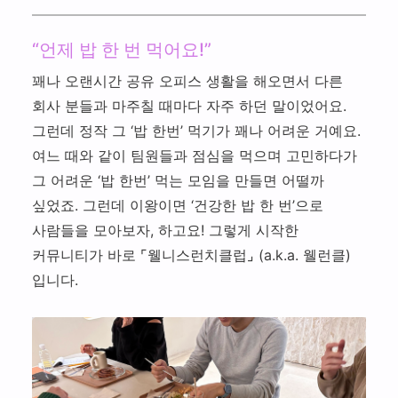
트
적
스
스
사
메
당
체
맛
의
뉴
“언제 밥 한 번 먹어요!”
히
험
집
건
추
관
기
찾
꽤나 오랜시간 공유 오피스 생활을 해오면서 다른
강
잘 먹기
천
리
아
관
회사 분들과 마주칠 때마다 자주 하던 말이었어요.
하
삼
잘 쉬기
리
그런데 정작 그 ‘밥 한번’ 먹기가 꽤나 어려운 거예요.
는
만
법
직
여느 때와 같이 팀원들과 점심을 먹으며 고민하다가
잘 움직이기
리
장
그 어려운 ‘밥 한번’ 먹는 모임을 만들면 어떨까
커리어 웰니스
인
싶었죠. 그런데 이왕이면 ‘건강한 밥 한 번’으로
사람들을 모아보자, 하고요! 그렇게 시작한
커뮤니티가 바로 ⌜웰니스런치클럽⌟ (a.k.a. 웰런클)
입니다.