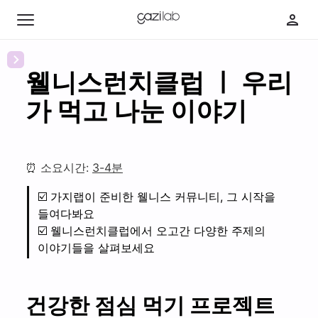
웰니스런치클럽 ㅣ 우리
가 먹고 나눈 이야기
최신 콘텐츠
인기 콘텐츠
⏰ 소요시간:
3-4분
☑️ 가지랩이 준비한 웰니스 커뮤니티, 그 시작을
취
들여다봐요
미
☑️ 웰니스런치클럽에서 오고간 다양한 주제의
카
부
이야기들을 살펴보세요
페
자
딸
다
의
바
이
웰
웰
보
건강한 점심 먹기 프로젝트
어
니
니
의