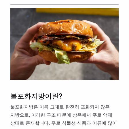
트
적
스
스
사
메
당
체
맛
의
뉴
히
험
집
건
추
관
기
찾
강
잘 먹기
천
리
아
관
하
삼
잘 쉬기
리
는
만
법
직
잘 움직이기
리
장
커리어 웰니스
인
불포화지방이란?
불포화지방은 이름 그대로 완전히 포화되지 않은
지방으로, 이러한 구조 때문에 상온에서 주로 액체
상태로 존재합니다. 주로 식물성 식품과 어류에 많이