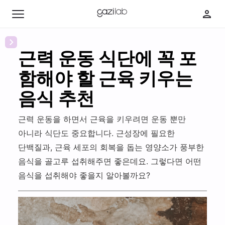
근력 운동 식단에 꼭 포
함해야 할 근육 키우는
최신 콘텐츠
음식 추천
인기 콘텐츠
근력 운동을 하면서 근육을 키우려면 운동 뿐만
아니라 식단도 중요합니다. 근성장에 필요한
취
단백질과, 근육 세포의 회복을 돕는 영양소가 풍부한
미
음식을 골고루 섭취해주면 좋은데요. 그렇다면 어떤
카
부
음식을 섭취해야 좋을지 알아볼까요?
페
자
딸
다
의
바
이
웰
웰
보
어
니
니
의