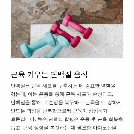
트
적
스
스
사
메
당
체
맛
의
뉴
히
험
집
건
추
관
기
찾
강
잘 먹기
천
리
아
관
하
삼
잘 쉬기
리
는
만
법
직
잘 움직이기
리
장
커리어 웰니스
인
근육 키우는 단백질 음식
단백질은 근육 세포를 구축하는 데 중요한 역할을
하는데, 이는 운동을 통해 근육 세포가 손상되고,
단백질을 통해 그 손상을 복구하고 근육을 더 강하게
만드는 과정을 반복함으로써 근육이 성장하기
때문입니다. 높은 단백질 함량은 운동 후 근육 회복을
돕고, 근육 성장을 촉진하는 데 필요한 아미노산을